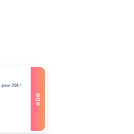
x pour 25€ !
ADD